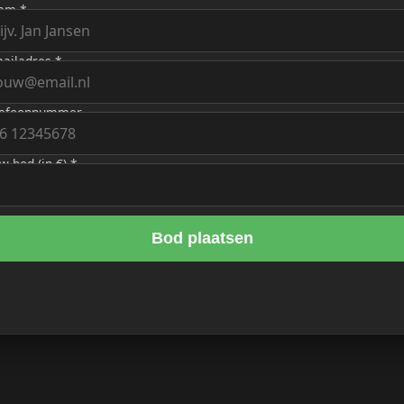
am *
ailadres *
lefoonnummer
w bod (in €) *
Bod plaatsen