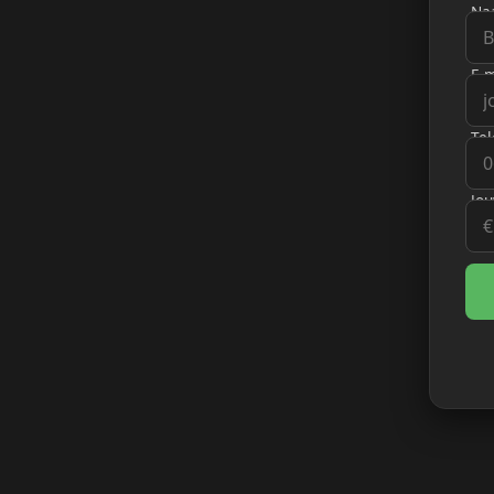
Na
E-m
Te
Jou